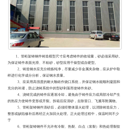
1、管桁架铸钢件铸造模型尺寸应考虑铸件的收缩量，砂必须采用砂。
为保证铸件表面光滑、不粘砂，砂型应用干燥型或自硬型。
2、铸造钢水应充分精炼纯净，尽量减少非金属夹杂物，应从炉中取
样进行化学成分分析，保证钢水质量。
3、应采用高强度的耐火釉砖作烧口系统，并保证钢水能顺利凝固和
充分的补灌，防止浇铸系统中的型砂剥落而使铸件夹砂。
4、浇铸完成的铸件应逐渐冷却，避免由于铸件应力或局部冷却产生
的热应力使铸件变形或开裂。拆箱后应清砂，去除冒口、飞溅等附属物。
5、管桁架铸钢件清砂后，必须经整体退火处理，以消除铸造应力，
整形或缺陷修补后再经正火加回火处理。正火处理过程中，保温时间不少
于
6、管桁架铸钢件不允许有冷裂、热裂、白点（发裂）和热处理裂纹