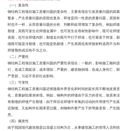
（一）复杂性
钢结构工程项目施工质量问题的复杂性，主要表现在引发质量问题的因素
繁多，产生质量问题的原因也复杂，即使是同一性质的质量问题，原因有
时也不一样，从而质量问题的分析、判断和处理增加了复杂性。例如焊接
裂缝，其既可发生在焊缝金属中，也可发生在母材热影响中，既可在焊缝
表面，也可在焊缝内部；裂缝走向既可平行于焊道，也可垂直于焊道，裂
缝既可能是冷裂缝，也可能是热裂缝；产生原因也有焊接材料选用不当和
焊接预热或后热不当之分。
（二）严重性
钢结构工程项目施工质量问题的严重性表现在：一般的，影响施工顺利进
行，造成工期延误，成本增加，严重的，建筑物倒塌，造成人身伤亡，财
产受损，引起不良的社会影响。
（三）可变性
钢结构工程施工质量问题还将随着外界变化和时间的延长而不断地发展变
化，质量缺陷逐渐体现。例如，钢构件的焊缝由于应力的变化，使原来没
有裂缝的焊缝产生裂缝：由于焊后在焊缝中有氢的活动的作用便可产生延
迟裂缝。又如构件长期承受过载，则钢构件要产生下拱弯曲变形，产生隐
患。
（四）频发性
由于我国现代建筑都是以混凝土结构为主，从事建筑施工的管理人员和技